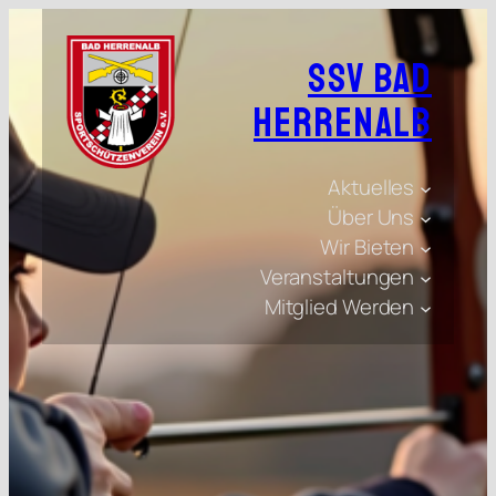
SSV Bad
Herrenalb
Aktuelles
Über Uns
Wir Bieten
Veranstaltungen
Mitglied Werden