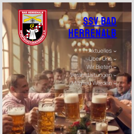
SSV Bad
Herrenalb
Aktuelles
Über Uns
Wir Bieten
Veranstaltungen
Mitglied Werden